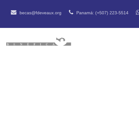
becas@fdeveaux.org
Panamá: (+507) 223-5514
INICIO
QUIÉN
Fundación Deve