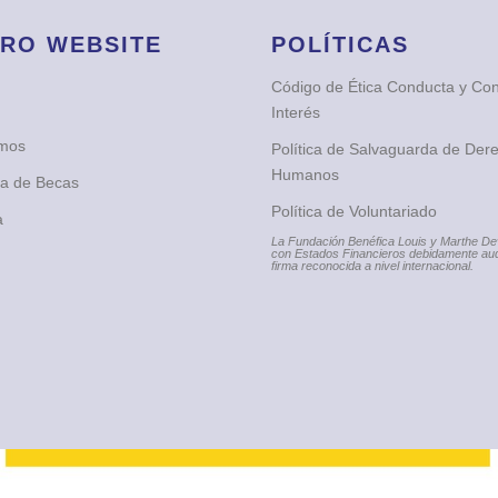
RO WEBSITE
POLÍTICAS
Código de Ética Conducta y Conf
Interés
omos
Política de Salvaguarda de Der
Humanos
ia de Becas
Política de Voluntariado
a
La Fundación Benéfica Louis y Marthe D
con Estados Financieros debidamente aud
firma reconocida a nivel internacional.