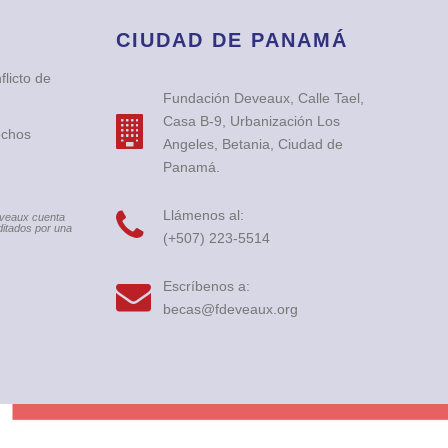
CIUDAD DE PANAMÁ
licto de
Fundación Deveaux, Calle Tael,
Casa B-9, Urbanización Los
echos
Angeles, Betania, Ciudad de
Panamá.
Llámenos al:
eveaux cuenta
itados por una
(+507) 223-5514
Escríbenos a:
becas@fdeveaux.org