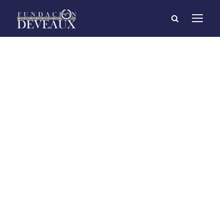
FUNDESTEAM y
Fundación
Deveaux suscriben
convenio para
entregar becas a
finalistas de la
Olimpiadas