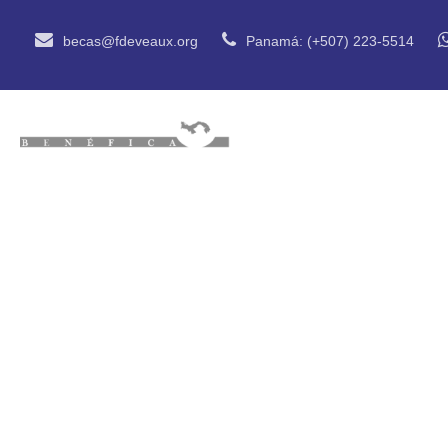
becas@fdeveaux.org
Panamá: (+507) 223-5514
INICIO
QUIÉN
Nuevo