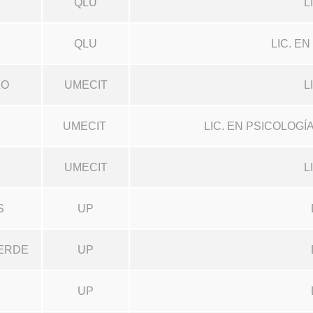
QLU
L
QLU
LIC. E
ZO
UMECIT
L
UMECIT
LIC. EN PSICOLOG
UMECIT
L
S
UP
ERDE
UP
UP