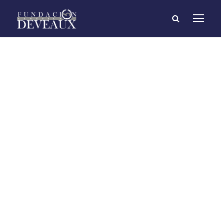
Estudiante ganador
de la Olimpiada
Nacional de
Robótica recibirá
beca Deveaux
20/06/2023