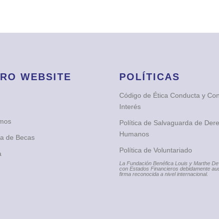
RO WEBSITE
POLÍTICAS
Código de Ética Conducta y Conf
Interés
omos
Política de Salvaguarda de Der
Humanos
ia de Becas
Política de Voluntariado
a
La Fundación Benéfica Louis y Marthe D
con Estados Financieros debidamente aud
firma reconocida a nivel internacional.