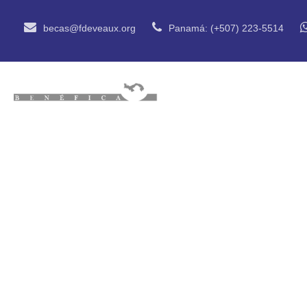
becas@fdeveaux.org
Panamá: (+507) 223-5514
INICIO
QUIÉN
Charla Fundac