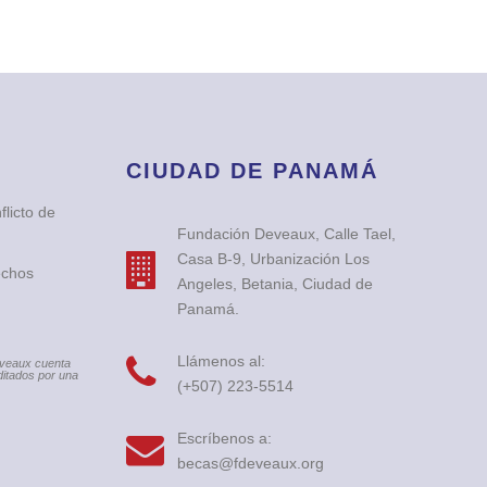
CIUDAD DE PANAMÁ
licto de
Fundación Deveaux, Calle Tael,
Casa B-9, Urbanización Los
echos
Angeles, Betania, Ciudad de
Panamá.
Llámenos al:
eveaux cuenta
itados por una
(+507) 223-5514
Escríbenos a:
becas@fdeveaux.org